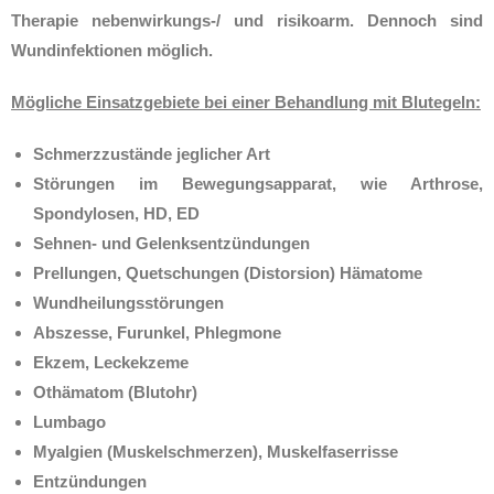
Therapie nebenwirkungs-/ und risikoarm. Dennoch sind
Wundinfektionen möglich.
Mögliche Einsatzgebiete bei einer Behandlung mit Blutegeln:
Schmerzzustände jeglicher Art
Störungen im Bewegungsapparat, wie Arthrose,
Spondylosen, HD, ED
Sehnen- und Gelenksentzündungen
Prellungen, Quetschungen (Distorsion) Hämatome
Wundheilungsstörungen
Abszesse, Furunkel, Phlegmone
Ekzem,
Leckekzeme
Othämatom (Blutohr)
Lumbago
Myalgien (Muskelschmerzen), Muskelfaserrisse
Entzündungen